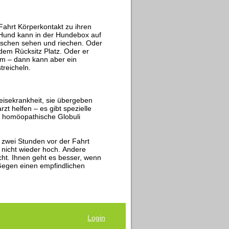
ahrt Körperkontakt zu ihren
 Hund kann in der Hundebox auf
nschen sehen und riechen. Oder
dem Rücksitz Platz. Oder er
aum – dann kann aber ein
treicheln.
isekrankheit, sie übergeben
zt helfen – es gibt spezielle
 homöopathische Globuli
a zwei Stunden vor der Fahrt
 nicht wieder hoch. Andere
cht. Ihnen geht es besser, wenn
Gegen einen empfindlichen
Login