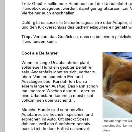
Trotz Gepäck sollte euer Hund auch auf der Urlaubsfahrt g
Hundebox ausgebaut werden, damit genug Stauraum zur Ver
Vierbeiner auch anschnallen.
Dafür gibt es spezielle Sicherheitsgeschirre oder Adapter, 
und den Klickverschluss des Sicherheitsgurtes eingehakt w
Tipp:
Verstaut das Gepäck so, dass es bei einem plötzlic
Hund landen kann.
Cool als Beifahrer
Wenn ihr lange Urlaubsfahrten plant,
sollte euer Hund ein geübter Beifahrer
sein. Andernfalls lohnt es sich, vorher zu
üben: Vom entspannten Ein- und
Aussteigen über Kurzfahrten bis zu
einem längeren Ausflug.
Das kann schon
mal mehrere Wochen dauern – aber so
eine Urlaubsfahrt kommt ja meist nicht
vollkommen überraschend…
Manche Hunde sind sehr nervöse
Autofahrer, sie hecheln, speicheln und
erbrechen im Auto. Oft steckt Stress
Drei auf engstem R
dahinter, weil das Autofahren negativ
gewohnt sind, komme
besetzt ist. In dem Fall ist es sinnvoll,
Simon