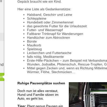
li
Gepäck braucht wie ein Kind.
Hier eine Liste als Gedankenstütze:
Halsband, Geschirr und Leine
Schleppleine
Hundebett oder Zimmerkennel
das gewohnte Futter für die Urlaubszeit
Futter- und Wassernapf
Faltbarer Trinknapf für Wanderungen
Handtücher zum Abtrocknen
Bürste
Maulkorb
Spielzeug
Leckerchen und Futtertasche
falls nötig, Medikamente
Erste-Hilfe-Päckchen – zum Beispiel mit Verbandsmate
Wunden, Jodsalbe, Pfotenschuh, Rescue-Tropfen, Gl
und
Mittel gegen Zecken und, wenn es Richtung Mittelm
Würmer, Flöhe, Stechmücken…
rt
Ruhige Pausenplätze suchen
Doch nun ist alles verstaut,
Hund und Familie sitzen im
Auto, es geht los.
Tipp:
Plant genug Pausen ein