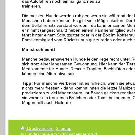
das Autofahren noch einmal ganz neu zu
trainieren.
Die meisten Hunde werden ruhiger, wenn sie während der F
Menschen haben können. Es gibt viele Möglichkeiten: Der
dem Beifahrersitz verstaut werden, da kann er seinen Me
er nimmt (angeschnallt) neben einem Familienmitglied auf 
fährt hinter einem Schutzgitter oder in der Box im Kofferr
Familienmitglied vom Rücksitz aus gut zureden oder auch s
Mir ist schlecht!
Manche bedauernswerten Hunde leiden regelrecht unter Re
sich trotz einer langsamen Gewöhnung. Hier kann der Tierar
Medikamente für Hunde. Rescue-Tropfen, Bachblüten oder
können eine Alternative sein.
Tipp:
Für manche Vierbeiner ist es hilfreich, wenn sie etw
nichts mehr fressen - dann kommt ihnen die letzte Mahlzeit
produzieren zuviel Magensäure, ihr Bauch gluckert regelre
sie vorher ein trockenes Brötchen oder Toast bekommen. 
Magen hilft auch Heilerde.
Druckversion
|
Sitemap
© Hundeschule am Schwanheimer Wald