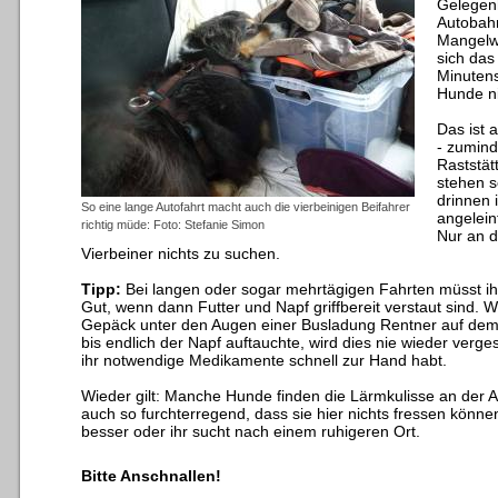
Gelegenh
Autobahn
Mangelwa
sich das
Minutens
Hunde ni
Das ist 
- zumind
Raststät
stehen s
drinnen 
So eine lange Autofahrt macht auch die vierbeinigen Beifahrer
angelein
richtig müde: Foto: Stefanie Simon
Nur an 
Vierbeiner nichts zu suchen.
Tipp:
Bei langen oder sogar mehrtägigen Fahrten müsst ihr
Gut, wenn dann Futter und Napf griffbereit verstaut sind. 
Gepäck unter den Augen einer Busladung Rentner auf dem 
bis endlich der Napf auftauchte, wird dies nie wieder verg
ihr notwendige Medikamente schnell zur Hand habt.
Wieder gilt: Manche Hunde finden die Lärmkulisse an der A
auch so furchterregend, dass sie hier nichts fressen können.
besser oder ihr sucht nach einem ruhigeren Ort.
Bitte Anschnallen!