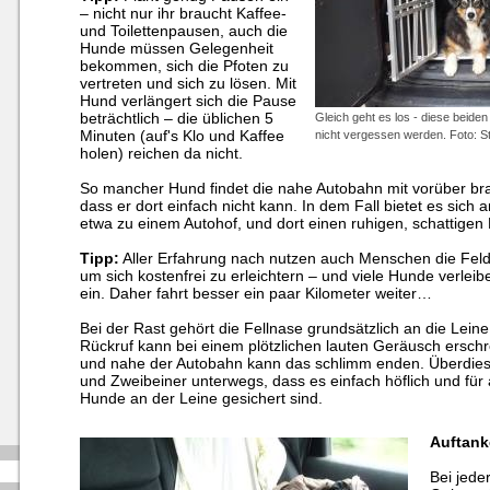
– nicht nur ihr braucht Kaffee-
und Toilettenpausen, auch die
Hunde müssen Gelegenheit
bekommen, sich die Pfoten zu
vertreten und sich zu lösen. Mit
Hund verlängert sich die Pause
beträchtlich – die üblichen 5
Gleich geht es los - diese beiden
Minuten (auf's Klo und Kaffee
nicht vergessen werden. Foto: S
holen) reichen da nicht.
So mancher Hund findet die nahe Autobahn mit vorüber b
dass er dort einfach nicht kann. In dem Fall bietet es sich 
etwa zu einem Autohof, und dort einen ruhigen, schattige
Tipp:
Aller Erfahrung nach nutzen auch Menschen die Feld
um sich kostenfrei zu erleichtern – und viele Hunde verleib
ein. Daher fahrt besser ein paar Kilometer weiter…
Bei der Rast gehört die Fellnase grundsätzlich an die Lein
Rückruf kann bei einem plötzlichen lauten Geräusch erschr
und nahe der Autobahn kann das schlimm enden. Überdies s
und Zweibeiner unterwegs, dass es einfach höflich und für 
Hunde an der Leine gesichert sind.
Auftank
Bei jede