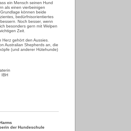
dass ein Mensch seinen Hund
n als einen vierbeinigen
er Grundlage können beide
ientes, bedürfnisorientiertes
erbessern. Noch besser, wenn
 ich besonders gern mit Welpen
chtigen Zeit.
n Herz gehört den Aussies.
von Australian Shepherds an, die
rköpfe (und anderer Hütehunde)
aterin
r IBH
Harms
berin der Hundeschule