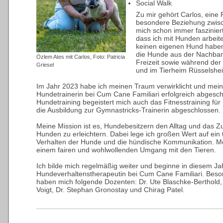
Social Walk
Zu mir gehört Carlos, eine
besondere Beziehung zwis
mich schon immer fasziniert
dass ich mit Hunden arbeit
keinen eigenen Hund haben
die Hunde aus der Nachbars
Özlem Ates mit Carlos, Foto: Patricia
Freizeit sowie während der F
Griesel
und im Tierheim Rüsselshe
Im Jahr 2023 habe ich meinen Traum verwirklicht und mein
Hundetrainerin bei Cum Cane Familiari erfolgreich abges
Hundetraining begeistert mich auch das Fitnesstraining für
die Ausbildung zur Gymnastricks-Trainerin abgeschlossen.
Meine Mission ist es, Hundebesitzern den Alltag und das 
Hunden zu erleichtern. Dabei lege ich großen Wert auf ein t
Verhalten der Hunde und die hündische Kommunikation. Mei
einem fairen und wohlwollenden Umgang mit den Tieren.
Ich bilde mich regelmäßig weiter und beginne in diesem Ja
Hundeverhaltenstherapeutin bei Cum Cane Familiari. Beso
haben mich folgende Dozenten: Dr. Ute Blaschke-Berthold, 
Voigt, Dr. Stephan Gronostay und Chirag Patel.