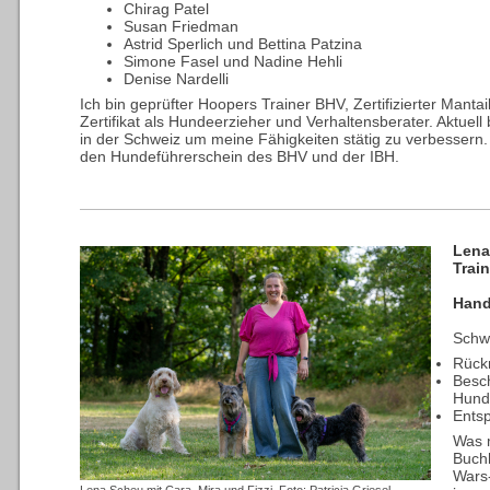
Chirag Patel
Susan Friedman
Astrid Sperlich und Bettina Patzina
Simone Fasel und Nadine Hehli
Denise Nardelli
Ich bin geprüfter Hoopers Trainer BHV, Zertifizierter Manta
Zertifikat als Hundeerzieher und Verhaltensberater. Aktuel
in der Schweiz um meine Fähigkeiten stätig zu verbessern. Z
den Hundeführerschein des BHV und der IBH.
Lena
Train
Hand
Schw
Rück
Besch
Hun
Entsp
Was m
Buchh
Wars