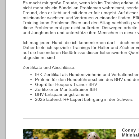
Es macht mir große Freude, wenn ich im Training erlebe, 
nicht mehr als ein Bündel an Problemen wahrnimmt, sonder
Freund, den er liebt und mit dem er fair umgeht. Auf dies
miteinander wachsen und Vertrauen zueinander finden. Effiz
Training kann Probleme lösen und den Alltag nachhaltig v
diese Probleme erst gar nicht auftreten. Deswegen arbeite
und Junghunden und unterstütze ihre Menschen in dieser wi
Ich mag jeden Hund, die ich kennenlernen darf – doch mei
Daher biete ich spezielle Trainings für Halter und Züchter 
auf die besonderen Bedürfnisse dieser liebenswerten Que
abgestimmt sind.
Zertifikate und Abschlüsse:
IHK-Zertifikat als Hundeerzieherin und Verhaltensber
Prüferin für den Hundeführerschein des BHV und de
Geprüfter Hoopers Trainer BHV
Zertifizierter Mantrailtrainer IBH
BHV-Entspannungstrainerin
2025 laufend: R+ Expert Lehrgang in der Schweiz
Conny 
Mitinha