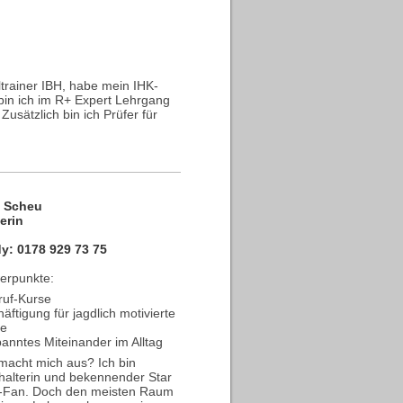
iltrainer IBH, habe mein IHK-
l bin ich im R+ Expert Lehrgang
usätzlich bin ich Prüfer für
 Scheu
erin
y: 0178 929 73 75
erpunkte:
ruf-Kurse
äftigung für jagdlich motivierte
de
anntes Miteinander im Alltag
acht mich aus? Ich bin
alterin und bekennender Star
-Fan. Doch den meisten Raum