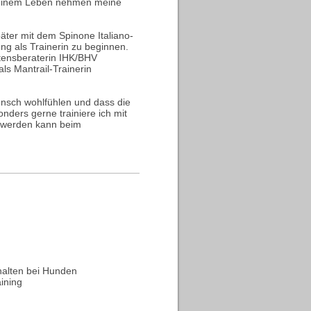
einem Leben nehmen meine
äter mit dem Spinone Italiano-
ng als Trainerin zu beginnen.
tensberaterin IHK/BHV
ls Mantrail-Trainerin
ensch wohlfühlen und dass die
nders gerne trainiere ich mit
v werden kann beim
halten bei Hunden
ining