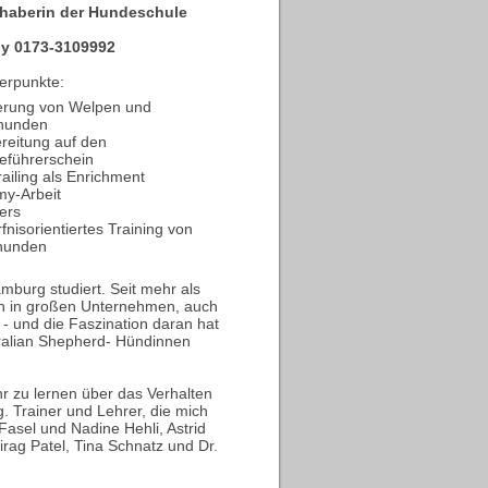
nhaberin der Hundeschule
y 0173-3109992
erpunkte:
erung von Welpen und
hunden
reitung auf den
eführerschein
ailing als Enrichment
y-Arbeit
ers
fnisorientiertes Training von
hunden
mburg studiert. Seit mehr als
in in großen Unternehmen, auch
- und die Faszination daran hat
tralian Shepherd- Hündinnen
r zu lernen über das Verhalten
. Trainer und Lehrer, die mich
asel und Nadine Hehli, Astrid
irag Patel, Tina Schnatz und Dr.