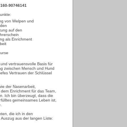
160-90746141
unkte:
ng von Welpen und
nden
tung auf den
hrerschein
ing als Enrichment
beit
kurse
 und vertrauensvolle Basis für
ang zwischen Mensch und Hund
iefes Vertrauen der Schlüssel
wie der Nasenarbeit,
f dem Enrichment für das Team,
. Ich bin überzeugt, dass die
rfülltes gemeinsames Leben ist,
.
en, die ich in den
 Auszug aus der langen Liste: