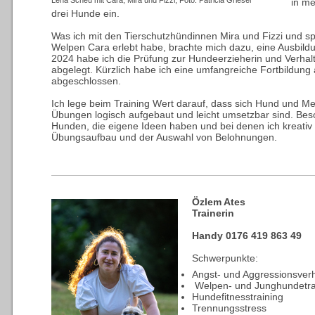
Lena Scheu mit Cara, Mira und Fizzi, Foto: Patricia Griesel
in m
drei Hunde ein.
Was ich mit den Tierschutzhündinnen Mira und Fizzi und sp
Welpen Cara erlebt habe, brachte mich dazu, eine Ausbildu
2024 habe ich die Prüfung zur Hundeerzieherin und Verhal
abgelegt. Kürzlich habe ich eine umfangreiche Fortbildung a
abgeschlossen.
Ich lege beim Training Wert darauf, dass sich Hund und M
Übungen logisch aufgebaut und leicht umsetzbar sind. Beso
Hunden, die eigene Ideen haben und bei denen ich kreati
Übungsaufbau und der Auswahl von Belohnungen.
Özlem Ates
Trainerin
Handy 0176 419 863 49
Schwerpunkte:
Angst- und Aggressionsver
Welpen- und Junghundetra
Hundefitnesstraining
Trennungsstress