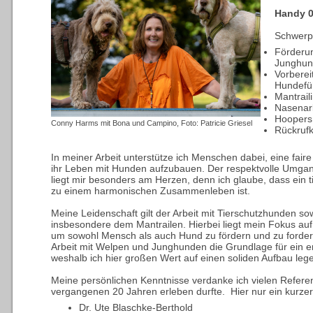
Handy 0
Schwerp
Förderu
Junghu
Vorberei
Hundefü
Mantrail
Nasenar
Hoopers
Conny Harms mit Bona und Campino, Foto: Patricie Griesel
Rückruf
In meiner Arbeit unterstütze ich Menschen dabei, eine faire
ihr Leben mit Hunden aufzubauen. Der respektvolle Umg
liegt mir besonders am Herzen, denn ich glaube, dass ein t
zu einem harmonischen Zusammenleben ist.
Meine Leidenschaft gilt der Arbeit mit Tierschutzhunden so
insbesondere dem Mantrailen. Hierbei liegt mein Fokus au
um sowohl Mensch als auch Hund zu fördern und zu fordern
Arbeit mit Welpen und Junghunden die Grundlage für ein e
weshalb ich hier großen Wert auf einen soliden Aufbau lege
Meine persönlichen Kenntnisse verdanke ich vielen Referent
vergangenen 20 Jahren erleben durfte. Hier nur ein kurzer
Dr. Ute Blaschke-Berthold