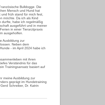
 Französische Bulldogge. Die
chen Mensch und Hund hat
 und früh stand für mich fest,
en möchte. Da ich als Kind
 durfte, habe ich regelmäßig
chaft ausgeführt und in meiner
erien in einer Tierarztpraxis
im ausgeholfen.
e Ausbildung zur
chlossen. Neben dem
 Hunde - im April 2024 habe ich
Zusammenleben mit ihren
iefes Verständnis für das
n Trainingsansatz basiert auf
hr meine Ausbildung zur
nders geprägt im Hundetraining
Gerd Schreiber, Dr. Katrin