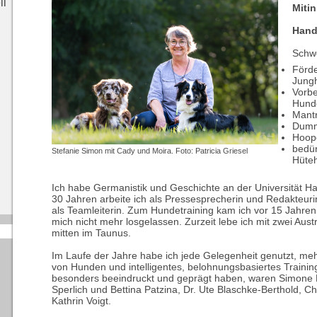
li
Miti
Hand
Schw
Förd
Jung
Vorbe
Hund
Mantr
Dumm
Hoop
bedür
Stefanie Simon mit Cady und Moira. Foto: Patricia Griesel
Hüte
Ich habe Germanistik und Geschichte an der Universität Ha
30 Jahren arbeite ich als Pressesprecherin und Redakteur
als Teamleiterin. Zum Hundetraining kam ich vor 15 Jahren 
mich nicht mehr losgelassen. Zurzeit lebe ich mit zwei Aus
mitten im Taunus.
Im Laufe der Jahre habe ich jede Gelegenheit genutzt, meh
von Hunden und intelligentes, belohnungsbasiertes Training
besonders beeindruckt und geprägt haben, waren Simone F
Sperlich und Bettina Patzina, Dr. Ute Blaschke-Berthold, Ch
Kathrin Voigt.